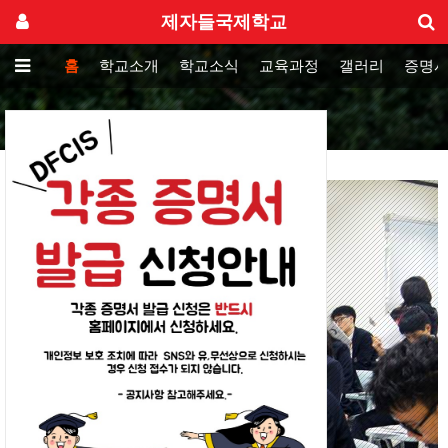
제자들국제학교
홈
학교소개
학교소식
교육과정
갤러리
증명