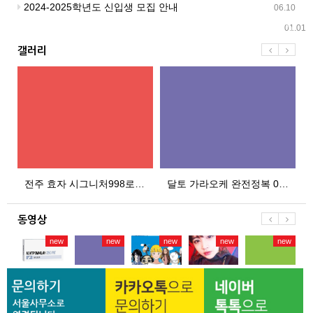
2024-2025학년도 신입생 모집 안내
06.10
01.01
갤러리
01.01
01.01
여행기
전주 효자 시그니처998로 인한 고민 상담 필요합니다
달토 가라오케 완전정복 010 2551 7892
동영상
ew
new
new
new
new
new
아
이
전
사
미
스
지
해
문
이
트
픽
트
할
가
다
리
할
로
수
도
걸
추
인
마
없
인
-
천
과