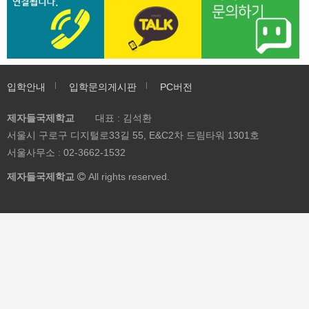
이
는
정
웹
코
혜
신
법
한
툰
드
택
250mg
률
웹
책
활
알
x
자
툰
용
아
6
문
4
하
보
입학안내
입학문의게시판
PC버전
정
주
학
기
기
제자들국제학교
대표 : 김석환
(항
요
년
서울시 구로구 디지털로33길 55, E&C2차 드림타워 1301호
생
내
최
서울사무소 :
02-3662-1532
제)
용
고
구
만
의
제자들국제학교
All rights reserved.
매
정
대
보
행
원
-
공
러
개
시
아